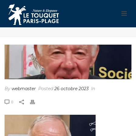
By
webmaster
Posted
26 octobre 2023
In
0