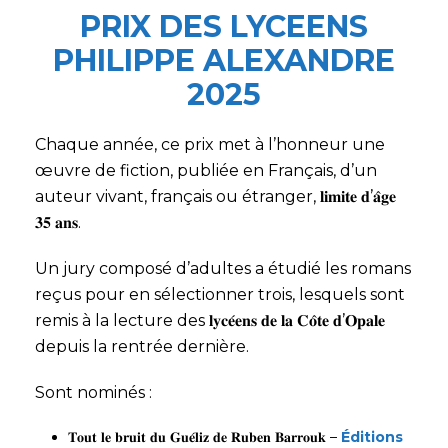
PRIX DES LYCEENS
PHILIPPE ALEXANDRE
2025
Chaque année, ce prix met à l’honneur une
œuvre de fiction, publiée en Français, d’un
auteur vivant, français ou étranger, 𝐥𝐢𝐦𝐢𝐭𝐞 𝐝’𝐚̂𝐠𝐞
𝟑𝟓 𝐚𝐧𝐬.
Un jury composé d’adultes a étudié les romans
reçus pour en sélectionner trois, lesquels sont
remis à la lecture des 𝐥𝐲𝐜𝐞́𝐞𝐧𝐬 𝐝𝐞 𝐥𝐚 𝐂𝐨̂𝐭𝐞 𝐝’𝐎𝐩𝐚𝐥𝐞
depuis la rentrée dernière.
Sont nominés :
𝐓𝐨𝐮𝐭 𝐥𝐞 𝐛𝐫𝐮𝐢𝐭 𝐝𝐮 𝐆𝐮𝐞́𝐥𝐢𝐳 𝐝𝐞 𝐑𝐮𝐛𝐞𝐧 𝐁𝐚𝐫𝐫𝐨𝐮𝐤 –
Éditions