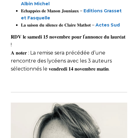
Albin Michel
𝐄𝐜𝐡𝐚𝐩𝐩𝐞́𝐞𝐬 𝐝𝐞 𝐌𝐚𝐧𝐨𝐧 𝐉𝐨𝐮𝐧𝐢𝐚𝐮𝐱 –
Editions Grasset
et Fasquelle
𝐋𝐚 𝐬𝐚𝐢𝐬𝐨𝐧 𝐝𝐮 𝐬𝐢𝐥𝐞𝐧𝐜𝐞 𝐝𝐞 𝐂𝐥𝐚𝐢𝐫𝐞 𝐌𝐚𝐭𝐡𝐨𝐭 –
Actes Sud
𝐑𝐃𝐕 𝐥𝐞 𝐬𝐚𝐦𝐞𝐝𝐢 𝟏𝟓 𝐧𝐨𝐯𝐞𝐦𝐛𝐫𝐞 𝐩𝐨𝐮𝐫 𝐥’𝐚𝐧𝐧𝐨𝐧𝐜𝐞 𝐝𝐮 𝐥𝐚𝐮𝐫𝐞́𝐚𝐭
!
𝐀 𝐧𝐨𝐭𝐞𝐫 : La remise sera précédée d’une
rencontre des lycéens avec les 3 auteurs
sélectionnés le 𝐯𝐞𝐧𝐝𝐫𝐞𝐝𝐢 𝟏𝟒 𝐧𝐨𝐯𝐞𝐦𝐛𝐫𝐞 𝐦𝐚𝐭𝐢𝐧.