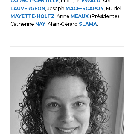
CORNUT-GENTILLE
, François
EWALD
, Anne
LAUVERGEON
, Joseph
MACE-SCARON
, Muriel
MAYETTE-HOLTZ
, Anne
MEAUX
(Présidente),
Catherine
NAY
, Alain-Gérard
SLAMA
.